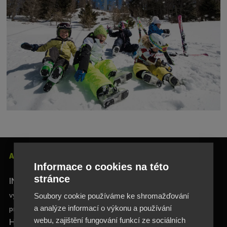
ADRESA
Informace o cookies na této
stránce
INA SPORT spol. s.r.o.
Soubory cookie používáme ke shromažďování
výhradní distributor značky Elan
a analýze informací o výkonu a používání
pro Česko, Slovensko a Polsko
webu, zajištění fungování funkcí ze sociálních
Hlavní 729/114, 664 31 Lelekovice, Czech Republic