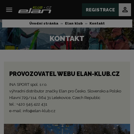
REGISTRACE
Úvodní stránka
Elan klub
Kontakt
KONTAKT
PROVOZOVATEL WEBU ELAN-KLUB.CZ
INA SPORT spol. s r.o.
výhradní distributor značky Elan pro Česko, Slovensko a Polsko
Hlavní 729/114, 664 31 Lelekovice, Czech Republic
tel.: +420 545 422 431
e-mail: info@elan-klub.cz