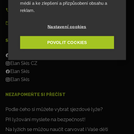
médií a ke zlepšení a přizpůsobení obsahu a
+420 545 422 431
reklam.
info@elan-klub.cz
Nastavení cookies
SOCIÁLNÍ SÍTĚ
POVOLIT COOKIES
Elan Skis CZ
Elan Skis CZ
Elan Skis
Elan Skis
NEZAPOMEŇTE SI PŘEČÍST
Podle čeho si můžete vybrat sjezdové lyže?
Při lyžování myslete na bezpečnost!
Na lyžích se můžou naučit carvovat i Vaše děti