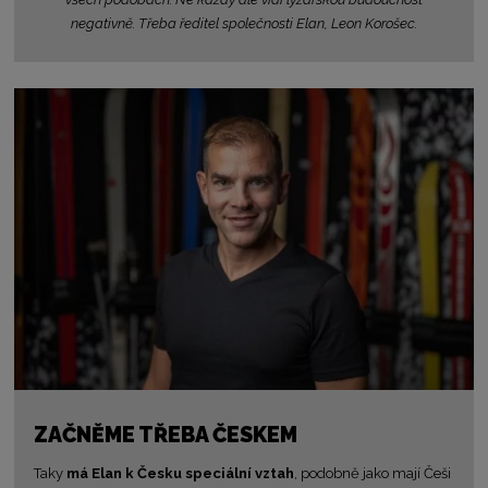
negativně. Třeba ředitel společnosti Elan, Leon Korošec.
ZAČNĚME TŘEBA ČESKEM
Taky
má Elan k Česku speciální vztah
, podobně jako mají Češi