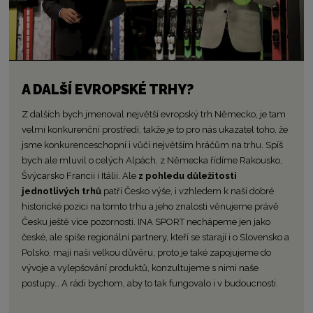
A DALŠÍ EVROPSKÉ TRHY?
Z dalších bych jmenoval největší evropský trh Německo, je tam
velmi konkurenční prostředí, takže je to pro nás ukazatel toho, že
jsme konkurenceschopní i vůči největším hráčům na trhu. Spíš
bych ale mluvil o celých Alpách, z Německa řídíme Rakousko,
Švýcarsko Francii i Itálii. Ale
z pohledu důležitosti
jednotlivých trhů
patří Česko výše, i vzhledem k naší dobré
historické pozici na tomto trhu a jeho znalosti věnujeme právě
Česku ještě více pozornosti. INA SPORT nechápeme jen jako
české, ale spíše regionální partnery, kteří se starají i o Slovensko a
Polsko, mají naši velkou důvěru, proto je také zapojujeme do
vývoje a vylepšování produktů, konzultujeme s nimi naše
postupy… A rádi bychom, aby to tak fungovalo i v budoucnosti.