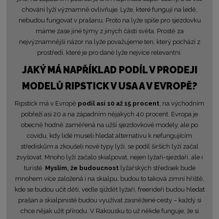
chování lyží významně ovlivňuje. Lyže, které fungují na ledě,
nebudou fungovat v prašanu. Proto na lyže spíše pro sjezdovku
máme zase jiné týmy z jiných částí světa. Prostě za
nejvýznamnější názor na lyže považujeme ten, který pochází z
prostředí, které je pro dané lyže nejvíce relevantní.
JAKÝ MÁ NAPŘÍKLAD PODÍL V PRODEJI
MODELŮ RIPSTICK V USA A V EVROPĚ?
Ripstick má v Evropě
podíl asi 10 až 15 procent
, na východním
pobřeží asi 20 a na západním nějakých 40 procent. Evropa je
obecně hodně zaměřená na užší sjezdovkové modely, ale po
covidu, kdy lidé museli hledat alternativu k nefungujícím
střediskům a zkoušeli nové typy lyží, se podíl širších lyží začal
zvyšovat. Mnoho lyží začalo skialpovat, nejen lyžaři-sjezdaři, ale i
turisté.
Myslím, že budoucnost
lyžařských středisek bude
mnohem více založená i na skialpu, budou to taková zimní hřiště,
kde se budou učit děti, vedle sjíždět lyžaři, freerideři budou hledat
prašan a skialpinisté budou využívat zasněžené cesty – každý si
chce nějak užít přírodu. V Rakousku to už někde funguje, že si