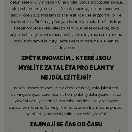
ideální řešení. Olympiáda v Číně určitě lyžování zpopularizovala,
ale problémem je covid, takže naše objemy jsou tam podobné
jako v roce 2019. Mají tam přísné restrikce, vše se zpomalilo. Ne
každý ví, že v Číně mají přes 500 lyžařských oblastí, někdy to je
sice jenom jeden vlek, ale jsou tam. Ale nelze očekávat, že to
půjde rychle, lyžování se nenaučíš za dva dny, musí proto trochu
prorůst do tamní kultury. Takže sice tam rosteme, ale není to
žádný boom.
ZPĚT K INOVACÍM… KTERÉ JSOU
MYSLÍTE ZA TA LÉTA PRO ELAN TY
NEJDŮLEŽITĚJŠÍ?
Každá inovace se váže ke své době, až na výjimky jako třeba
carvingové lyže, které napříč trhem přitáhly další lyžaře tím, že
lyžování učinily snadnějším a zábavnějším a staly se novým
standardem branže. Carving, k jehož ustavení Elan hodně přispěl,
byl důležitý historický milník pro celé lyžování.
ZAJÍMAJÍ SE ČAS OD ČASU