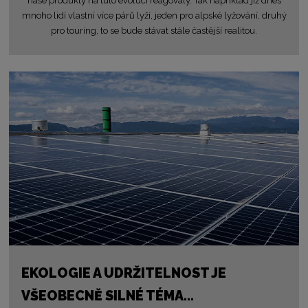
naše produkty na tuto evoluci reagovaly. Tak například již dnes
mnoho lidí vlastní více párů lyží, jeden pro alpské lyžování, druhý
pro touring, to se bude stávat stále častější realitou.
EKOLOGIE A UDRŽITELNOST JE
VŠEOBECNĚ SILNÉ TÉMA…