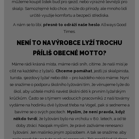
můžeme koupit lístek buď pro sjezd, nebo výrazně levnější pro
skialp. Samozřejmě kdo chce, může do přírody, ale mnoho lidí
určitě využije komfortu a bezpečí střediska.
A nám se to líbí,
přesně to odráží naše heslo
Allways Good
Times.
NENÍ TO NA VÝROBCE LYŽÍ TROCHU
PŘÍLIŠ OBECNÉ MOTTO?
Máme rádi krásná místa, máme rádi sníh, cítíme, že naší misí je
cílit na každého z lyžařů.
Chceme pomáhat
, jestli jsi skialpinista,
turista, sjezdový lyžař nebo dítě – pro každého něco máme. Nyní
se snažíme o podporu školního lyžování tím, že věnujeme lyže do
škol, aby učitelé mohli navést školní děti k prvním lyžařským
krůčkům. Často se s týmem vedoucích pracovníků z naší továrny
vydáme na hodinku dvě lyžovat třeba na Vogel, pak si sedneme a
bavíme se o svých pocitech.
Myslím, že není pravda, když
někdo tvrdí
, že lyžování bylo na vrcholu v 80. letech, a od té
doby ztrácí. Naopak myslím, že právě zažíváme renesanci
lyžování. Jen malinko jiným způsobem. A tak se snažíme, aby