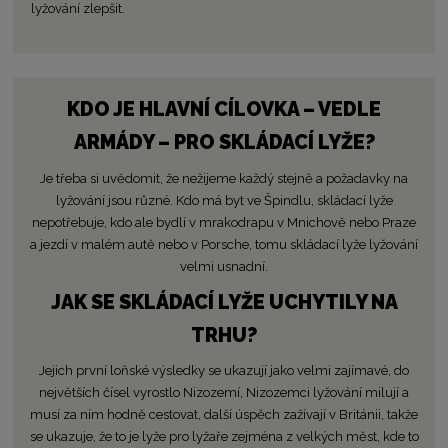
lyžování zlepšit.
KDO JE HLAVNÍ CÍLOVKA – VEDLE
ARMÁDY – PRO SKLÁDACÍ LYŽE?
Je třeba si uvědomit, že nežijeme každý stejně a požadavky na
lyžování jsou různé. Kdo má byt ve Špindlu, skládací lyže
nepotřebuje, kdo ale bydlí v mrakodrapu v Mnichově nebo Praze
a jezdí v malém autě nebo v Porsche, tomu skládací lyže lyžování
velmi usnadní.
JAK SE SKLÁDACÍ LYŽE UCHYTILY NA
TRHU?
Jejich první loňské výsledky se ukazují jako velmi zajímavé, do
největších čísel vyrostlo Nizozemí, Nizozemci lyžování milují a
musí za ním hodně cestovat, další úspěch zažívají v Británii, takže
se ukazuje, že to je lyže pro lyžaře zejména z velkých měst, kde to