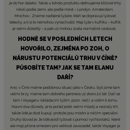
je do hor daleko. Takže u tohoto produktu definujeme klíčové trhy
nikoli podle zemí, ale podle měst – Londýn, Amsterdam,
Mnichov… Známe nadšené lyžaře, kteří se dopravují lyžovat
letecky, a ti si to nemohou vynachválit. Mají lyže v kufříku – kufřík
je velmi důležitý – a pak už mohou zcela normálně cestovat…
HODNĚ SE V POSLEDNÍCH LETECH
HOVOŘILO, ZEJMÉNA PO ZOH, O
NÁRUSTU POTENCIÁLŮ TRHU V ČÍNĚ?
PŮSOBÍTE TAM? JAK SE TAM ELANU
DAŘÍ?
Ano, v Číně máme podobnou situaci jako v Česku, byli jsme tam
velmi brzy, máme tam dobrého partnera už skoro 20 let. Daří se
tam i Voyageru (skládacím lyžím, pozn. red.), a vidím k tomu
hlavní dva důvody: je to pořád ještě velmi mladý a nezralý trh,
takže lidé je dost kupují, protože jsou módní a něčím speciální.
Druhý důvod je, že lidé jezdí lyžovat s pomocí rychlovlaků, které
ale mají přísná omezení pro velikost zavazadel, takže Voyager je