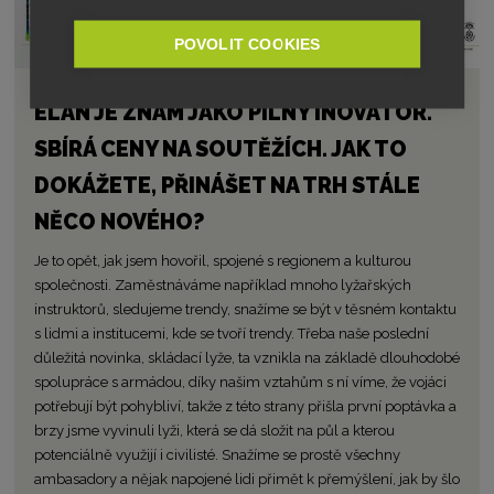
POVOLIT COOKIES
ELAN JE ZNÁM JAKO PILNÝ INOVÁTOR.
SBÍRÁ CENY NA SOUTĚŽÍCH. JAK TO
DOKÁŽETE, PŘINÁŠET NA TRH STÁLE
NĚCO NOVÉHO?
Je to opět, jak jsem hovořil, spojené s regionem a kulturou
společnosti. Zaměstnáváme například mnoho lyžařských
instruktorů, sledujeme trendy, snažíme se být v těsném kontaktu
s lidmi a institucemi, kde se tvoří trendy. Třeba naše poslední
důležitá novinka, skládací lyže, ta vznikla na základě dlouhodobé
spolupráce s armádou, díky našim vztahům s ní víme, že vojáci
potřebují být pohybliví, takže z této strany přišla první poptávka a
brzy jsme vyvinuli lyži, která se dá složit na půl a kterou
potenciálně využijí i civilisté. Snažíme se prostě všechny
ambasadory a nějak napojené lidi přimět k přemýšlení, jak by šlo