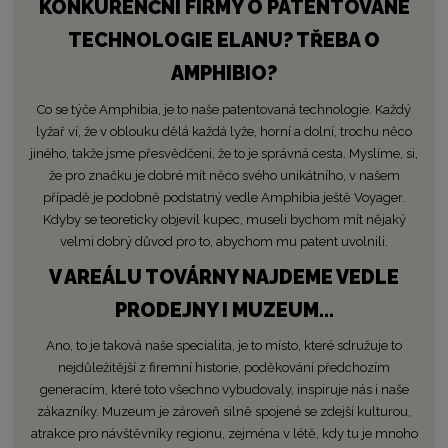
KONKURENČNÍ FIRMY O PATENTOVANÉ
TECHNOLOGIE ELANU? TŘEBA O
AMPHIBIO?
Co se týče Amphibia, je to naše patentovaná technologie. Každý
lyžař ví, že v oblouku dělá každá lyže, horní a dolní, trochu něco
jiného, takže jsme přesvědčeni, že to je správná cesta. Myslíme, si,
že pro značku je dobré mít něco svého unikátního, v našem
případě je podobně podstatný vedle Amphibia ještě Voyager.
Kdyby se teoreticky objevil kupec, museli bychom mít nějaký
velmi dobrý důvod pro to, abychom mu patent uvolnili.
V AREÁLU TOVÁRNY NAJDEME VEDLE
PRODEJNY I MUZEUM…
Ano, to je taková naše specialita, je to místo, které sdružuje to
nejdůležitější z firemní historie, poděkování předchozím
generacím, které toto všechno vybudovaly, inspiruje nás i naše
zákazníky. Muzeum je zároveň silně spojené se zdejší kulturou,
atrakce pro návštěvníky regionu, zejména v létě, kdy tu je mnoho