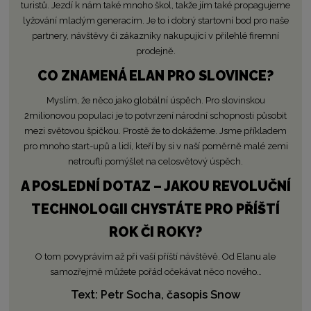
turistů. Jezdí k nám také mnoho škol, takže jím také propagujeme
lyžování mladým generacím. Je to i dobrý startovní bod pro naše
partnery, návštěvy či zákazníky nakupující v přilehlé firemní
prodejně.
CO ZNAMENÁ ELAN PRO SLOVINCE?
Myslím, že něco jako globální úspěch. Pro slovinskou
2milionovou populaci je to potvrzení národní schopnosti působit
mezi světovou špičkou. Prostě že to dokážeme. Jsme příkladem
pro mnoho start-upů a lidí, kteří by si v naší poměrně malé zemi
netroufli pomýšlet na celosvětový úspěch.
A POSLEDNÍ DOTAZ – JAKOU REVOLUČNÍ
TECHNOLOGII CHYSTÁTE PRO PŘÍŠTÍ
ROK ČI ROKY?
O tom povyprávím až při vaší příští návštěvě. Od Elanu ale
samozřejmě můžete pořád očekávat něco nového…
Text: Petr Socha, časopis Snow