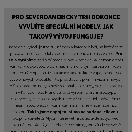
PRO SEVEROAMERICKÝ TRH DOKONCE
VYVÍJÍTE SPECIÁLNÍ MODELY. JAK
TAKOVÝ VÝVOJ FUNGUJE?
Každý trh vyžaduje trochu jiné typy a kategorie lyží, na každém se
prodávají nějaké modely více, nějaké méně a nějaké vůbec.
Pro
USA vyrábíme
spíš širší modely jako Ripstick či Wingman a opět
vznikají v úzké spolupráci s naším americkým partnerem, kde si
držíme tým opinion lídrů a ambasadorů, které zapojujeme i do
vývoje nových produktů. Pro představu, s prvními vizemi nových
lyží se obracíme na tyto naše regionální partnery, nejen v USA, ale
i v Kanadě nebo Francii, a když vyrobíme první prototypy,
dovezeme je ve více, obvykle třech až pěti verzích právě těmto
našim spolupracovníkům, kteří nám na ně vracejí zpětnou
vazbu.
Takto jsme napojeni přímo na budoucí cílovou
skupinu uživatelů. Myslím, že je velmi důležité dělat tyto věci
lokálně, protože už jen sněhové podmínky jsou všude na světě
jiné, na západním pobřeží je sníh například super suchý, a to vše