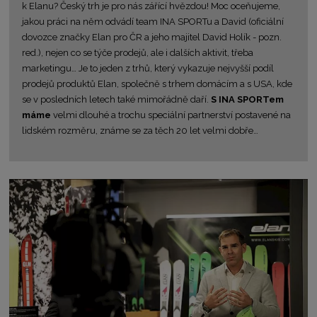
k Elanu? Český trh je pro nás zářící hvězdou! Moc oceňujeme,
jakou práci na něm odvádí team INA SPORTu a David (oficiální
dovozce značky Elan pro ČR a jeho majitel David Holík - pozn.
red.), nejen co se týče prodejů, ale i dalších aktivit, třeba
marketingu… Je to jeden z trhů, který vykazuje nejvyšší podíl
prodejů produktů Elan, společně s trhem domácím a s USA, kde
se v posledních letech také mimořádně daří.
S INA SPORTem
máme
velmi dlouhé a trochu speciální partnerství postavené na
lidském rozměru, známe se za těch 20 let velmi dobře…