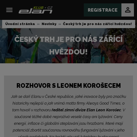
REGISTRACE
Úvodní stránka
Novinky
Český trh je pro nás zářící hvězdou!
ČESKÝ TRH JE PRO NÁS ZÁŘÍCÍ
HVĚZDOU!
ROZHOVOR S LEONEM KOROŠECEM
Jak se daří Elanu v České republice, jaké inovace byly pro značku
historicky nejlepší a jak vnímá motto firmy Always Good Times, o
tom hovoří v rozhovoru
ředitel zimní divize Elan Leon Korošec
. V
současné těžké době neprožívá veselé časy ani lyžování. Ceny
energií, inflace či globální oteplování jsou hrozbami, které mají
potenciál zbortit současnou rovnováhu fungování lyžování v jeho
všech podobách. Ne každý ale vidí lyžařskou budoucnost