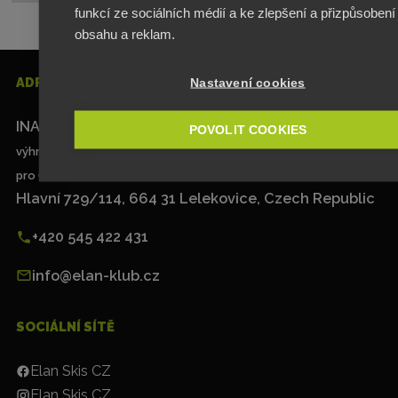
funkcí ze sociálních médií a ke zlepšení a přizpůsobení
obsahu a reklam.
ADRESA
Nastavení cookies
INA SPORT spol. s.r.o.
POVOLIT COOKIES
výhradní distributor značky Elan
pro Česko, Slovensko a Polsko
Hlavní 729/114, 664 31 Lelekovice, Czech Republic
+420 545 422 431
info@elan-klub.cz
SOCIÁLNÍ SÍTĚ
Elan Skis CZ
Elan Skis CZ