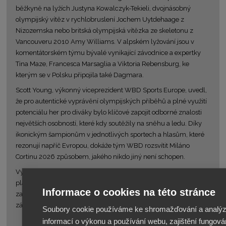
běžkyně na lyžích Justyna Kowalczyk-Tekieli, dvojnásobný
olympijský vítěz v rychlobruslení Jochem Uytdehaage z
Nizozemska nebo britská olympijská vítězka ze skeletonu z
Vancouveru 2010 Amy Williams. V alpském lyžování jsou v
komentátorském týmu bývalé vynikající závodnice a expertky
Tina Maze, Francesca Marsaglia a Viktoria Rebensburg, ke
kterým se v Polsku připojila také Dagmara.
Scott Young, výkonný viceprezident WBD Sports Europe, uvedl,
že pro autentické vyprávění olympijských příběhů a plné využití
potenciálu her pro diváky bylo klíčové zapojit odborné znalosti
největších osobností, které kdy soutěžily na sněhu a ledu. Díky
ikonickým šampionům v jednotlivých sportech a hlasům, které
rezonují napříč Evropou, dokáže tým WBD rozsvítit Miláno
Cortinu 2026 způsobem, jakého nikdo jiný není schopen.
Vysílání Zimních olympijských her Miláno Cortina 2026 na
platformách WBD začne ve středu 4. února před slavnostním
Informace o cookies na této stránce
zahájením na stadionu San Siro v pátek 6. února a potrvá až do
závěrečného ceremoniálu v neděli 22. února.
Soubory cookie používáme ke shromažďování a analý
informací o výkonu a používání webu, zajištění fungová