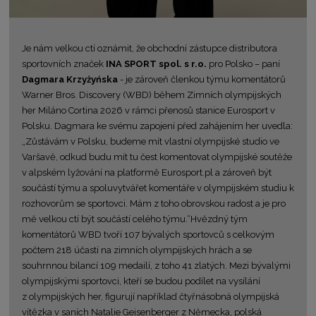
Je nám velkou ctí oznámit, že obchodní zástupce distributora
sportovních značek
INA SPORT spol. s r.o.
pro Polsko – paní
Dagmara Krzyżyńska
- je zároveň členkou týmu komentátorů
Warner Bros. Discovery (WBD) během Zimních olympijských
her Miláno Cortina 2026 v rámci přenosů stanice Eurosport v
Polsku. Dagmara ke svému zapojení před zahájením her uvedla:
„Zůstávám v Polsku, budeme mít vlastní olympijské studio ve
Varšavě, odkud budu mít tu čest komentovat olympijské soutěže
v alpském lyžování na platformě Eurosport.pl a zároveň být
součástí týmu a spoluvytvářet komentáře v olympijském studiu k
rozhovorům se sportovci. Mám z toho obrovskou radost a je pro
mě velkou ctí být součástí celého týmu.“Hvězdný tým
komentátorů WBD tvoří 107 bývalých sportovců s celkovým
počtem 218 účastí na zimních olympijských hrách a se
souhrnnou bilancí 109 medailí, z toho 41 zlatých. Mezi bývalými
olympijskými sportovci, kteří se budou podílet na vysílání
z olympijských her, figurují například čtyřnásobná olympijská
vítězka v saních Natalie Geisenberger z Německa, polská