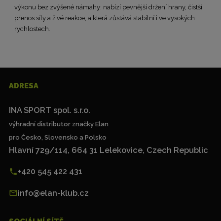
výkonu bez zvýšené námahy: nabízí pevnější držení hrany, čistší
přenos síly a živé reakce, a která zůstává stabilní i ve vysokých
rychlostech.
ADRESA
INA SPORT spol. s.r.o.
výhradní distributor značky Elan
pro Česko, Slovensko a Polsko
Hlavní 729/114, 664 31 Lelekovice, Czech Republic
+420 545 422 431
info@elan-klub.cz