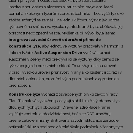
Cílem při vývoji modelu Ace GSX FX bylo spojit stabilitu
inspirovanou obřím slalomem s intuitivním projevem, který
pomáhá zkušeným lyžařům zpřesnit techniku – bez vyšší fyzické
zátěže. Inženýři se zaměřili na jednu klíčovou výzvu: jak udržet
lyži pevně na sněhu i ve vysoké rychlosti, aniž by se obětovala její
obratnost nebo zpětná vazba. Myšlenka při vývoji byla jasná:
integrovat závodní úroveň odpružení přímo do
konstrukce lyže,
aby jednotlivé výztuhy pracovaly v harmonii s
tlakem lyžaře.
Active Suspension Drive
využívá tlumicí
elastomer vložený mezi překrývající se výztuhy, díky čemuž se
lyže zapojuje do precizních sektorů. To udržuje nízkou úroveň
vibrací, vysokou úroveň přilnavosti hrany a konzistentní odraz i v
dlouhých obloucích, proměnlivých podmínkách a agresivních
přechodech.
Konstrukce lyže
vychází z osvědčených prvků závodní řady
Elan. Titanalová vyztužení poskytují stabilitu a čistý přenos síly v
dlouhých rychlých obloucích. Dřevěné jádro Race Frame
zajišťuje kontrolu a předvídatelnost, bočnice RST umožňují
přesné zakrojení hrany. Sintrovaná závodní skluznice zaručuje
optimální skluz a odolnost v široké škále podmínek. Všechny tyto