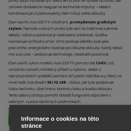
prvky spolu vytvářejí lyži, která se cítí jistě ve vysoké rychlosti, ale
zároveň dostatečně reaguje na technické impulsy – ideální
kombinace pro lyžaře experty, kteří milují velké oblouky.
Elan navrhl Ace GSX FX s klidným,
promyšleným grafickým
stylem
. Namísto rušivých prvků lyže sází na čisté linie a jemné
detaily. Výkon a poctivost je nadřazena zdobnosti. Grafika
naznačuje rychlost a směr, čímž posiluje identitu lyže jako
precizního, energického nástroje pro dlouhé oblouky. Každý detail
má svůj účel – podporuje technologii, neodvádí pozornost.
Elan ověřil výkon modelu Ace GSX FX pomocí dat
CARV,
což
umožnilo vytvořit měřitelný příběh o výkonu. Jeden z
nejvýraznějších výsledků pochází od lyžaře Vida Barucy, který na
nové řadě Ace dosáhl
Ski IQ 168
– důkaz, jak lyže podporuje
čistou techniku, úhel hrany, kontrolu tlaku a kvalitu oblouku.
Tento datový přístup pomohl doladit fungování odpružení v
reálných, vysoce náročných podmínkách.
Informace o cookies na této
stránce