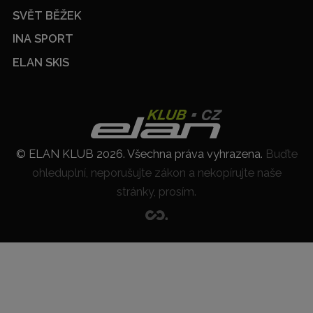
SVĚT BĚŽEK
INA SPORT
ELAN SKIS
© ELAN KLUB 2026. Všechna práva vyhrazena.
Buďte
ohleduplní, neporušujte zákon a nekopírujte naše
stránky, prosím.