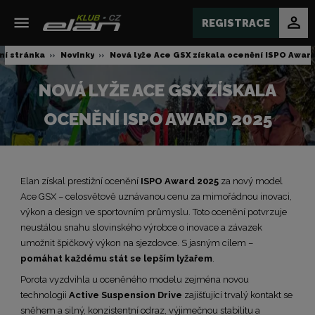
REGISTRACE
ní stránka
Novinky
Nová lyže Ace GSX získala ocenění ISPO Awar
NOVÁ LYŽE ACE GSX ZÍSKALA
OCENĚNÍ ISPO AWARD 2025
Elan získal prestižní ocenění
ISPO Award 2025
za nový model
Ace GSX – celosvětově uznávanou cenu za mimořádnou inovaci,
výkon a design ve sportovním průmyslu. Toto ocenění potvrzuje
neustálou snahu slovinského výrobce o inovace a závazek
umožnit špičkový výkon na sjezdovce. S jasným cílem –
pomáhat každému stát se lepším lyžařem
.
Porota vyzdvihla u oceněného modelu zejména novou
technologii
Active Suspension Drive
zajišťující trvalý kontakt se
sněhem a silný, konzistentní odraz, výjimečnou stabilitu a