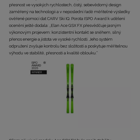
přesnost ve vysokých rychlostech, čistý, sebevědomý design
zaměřený na technologii a v neposlední řadě měřitelné výsledky
ověřené pomocí dat CARV Ski IQ. Porota ISPO Award k udělení
ocenění ještě dodala: „Elan Ace GSX FX přesvědčuje jasným
výkonovým projevem: konzistentní kontakt se sněhem, silný
přenos energie a jistota ve vysoké rychlosti. Jeho systém
odpružení zvyšuje kontrolu bez složitostí a poskytuje měřitelnou
výhodu ve stabilitě, přesnosti a kvalitě oblouku.“