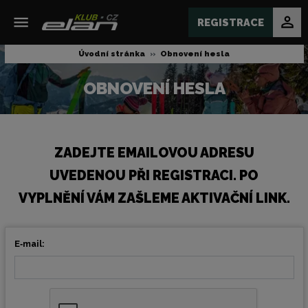
REGISTRACE
Úvodní stránka
Obnovení hesla
OBNOVENÍ HESLA
ZADEJTE EMAILOVOU ADRESU
UVEDENOU PŘI REGISTRACI. PO
VYPLNĚNÍ VÁM ZAŠLEME AKTIVAČNÍ LINK.
E‑mail: