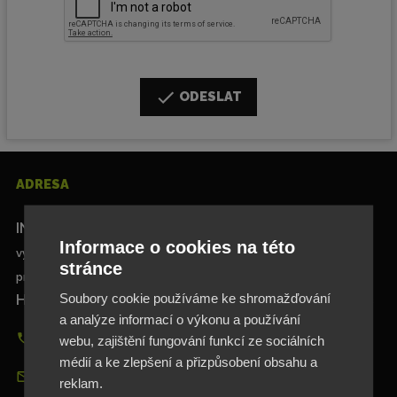
ODESLAT
ADRESA
INA SPORT spol. s.r.o.
Informace o cookies na této
výhradní distributor značky Elan
stránce
pro Česko, Slovensko a Polsko
Soubory cookie používáme ke shromažďování
Hlavní 729/114, 664 31 Lelekovice, Czech Republic
a analýze informací o výkonu a používání
+420 545 422 431
webu, zajištění fungování funkcí ze sociálních
médií a ke zlepšení a přizpůsobení obsahu a
info@elan-klub.cz
reklam.