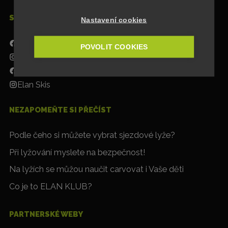
SOCIÁLNÍ SÍTĚ
Nastavení cookies
Elan Skis CZ
POVOLIT COOKIES
Elan Skis CZ
Elan Skis
Elan Skis
NEZAPOMEŇTE SI PŘEČÍST
Podle čeho si můžete vybrat sjezdové lyže?
Při lyžování myslete na bezpečnost!
Na lyžích se můžou naučit carvovat i Vaše děti
Co je to ELAN KLUB?
PARTNERSKÉ WEBY